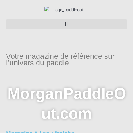
Aller
au
contenu
Votre magazine de référence sur
l’univers du paddle
MorganPaddleO
ut.com