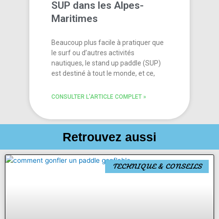
SUP dans les Alpes-
Maritimes
Beaucoup plus facile à pratiquer que
le surf ou d’autres activités
nautiques, le stand up paddle (SUP)
est destiné à tout le monde, et ce,
CONSULTER L'ARTICLE COMPLET »
Retrouvez aussi
P
P
P
P
P
TECHNIQUE & CONSEILS
a
a
a
a
a
g
g
g
g
g
e
e
e
e
e