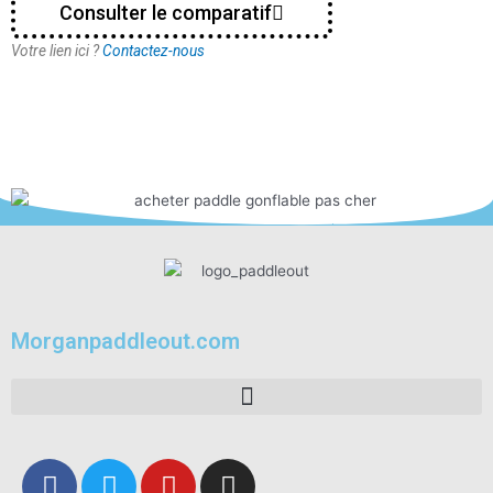
Consulter le comparatif
Votre lien ici ?
Contactez-nous
Morganpaddleout.com
F
T
Y
I